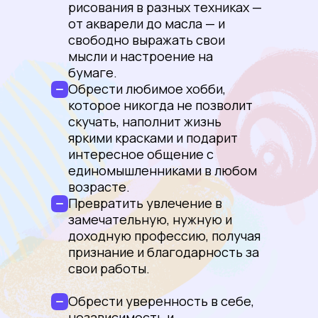
рисования в разных техниках —
от акварели до масла — и
свободно выражать свои
мысли и настроение на
бумаге.
Обрести любимое хобби,
которое никогда не позволит
скучать, наполнит жизнь
яркими красками и подарит
интересное общение с
единомышленниками в любом
возрасте.
Ирина Паутова
Превратить увлечение в
Ярославль, 59 лет
замечательную, нужную и
доходную профессию, получая
признание и благодарность за
Окончила художественную школу, но в
свои работы.
пензенское худучилище не прошла по
баллам.
После рисовала мало.
Обрести уверенность в себе,
независимость и