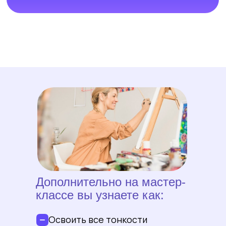
HR-менеджер
В детстве
недолго ходила в
художественную школу.
Потом долго не
рисовала.
В школе «Арт-Матита»
обрела
необходимую базу знаний и повысила
свой уровень,
который все время
совершенствует, а еще вырабатывает
свою технику.
Стали поступать заказы
на портреты;
начала вести уроки рисования
в
художественном кружке.
Дополнительно на мастер-
классе вы узнаете как:
Освоить все тонкости