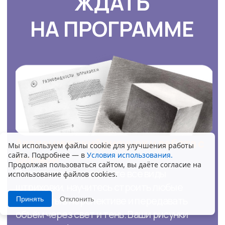
Татьяна Черкасова
Новосибирск, 54 года
Нигде не училась,
рисовала в детстве как
получится.
Во время обучения стала брать
заказы.
Сейчас рисует на заказ
портреты, животных, цветы — берет
за
одну работу от 3000 до 10 000 рублей.
Мы используем файлы cookie для улучшения работы
сайта. Подробнее — в
Условия использования.
Продолжая пользоваться сайтом, вы даёте согласие на
использование файлов cookies.
Принять
Отклонить