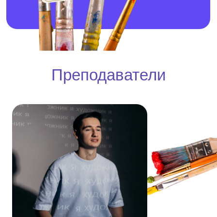
Все основные живописные техники
Овладеете акварелью, акрилом и
Преподаватели
масляной живописью. Научитесь
смешивать любые цвета, создавать
нужные фактуры и использовать
психологию цвета для эмоционального
воздействия на зрителя.
Портретная живопись и анатомия
Освоите построение головы человека,
изучите анатомию лица, научитесь
передавать эмоции и характер через
портрет. Сможете рисовать людей