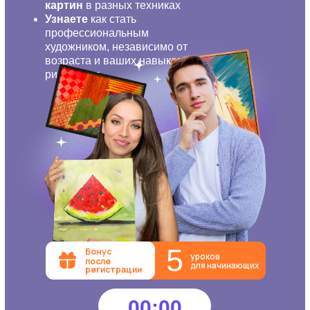
картин
в разных техниках
Узнаете
как стать
профессиональным
художником, независимо от
возраста и ваших навыков
рисования
5
Бонус
уроков
после
для начинающих
регистрации
00:00