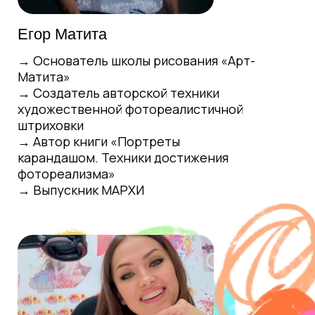
любого возраста — от детских портретов
до лиц пожилых людей.
Егор Матита
→ Основатель школы рисования «Арт-
Матита»
→ Создатель авторской техники
художественной фотореалистичной
Профессиональные навыки
штриховки
художника
→ Автор книги «Портреты
Научитесь собирать портфолио,
карандашом. Техники достижения
презентовать свои работы, участвовать в
фотореализма»
выставках и продавать картины. Получите
→ Выпускник МАРХИ
все инструменты для работы художником
— от творческих навыков до бизнес-
компетенций.