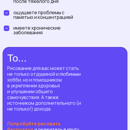
после тяжелого дня
ощущаете проблемы с
памятью и концентрацией
имеете хронические
заболевания
То...
Рисование для вас может стать
не только отдушиной и любимым
хобби, но и помощником
в укреплении здоровья
и улучшении общего
самочувствия. А также
источником дополнительного (и
не только!) дохода.
Попробуйте рисовать
бесплатно
и окажитесь в кругу