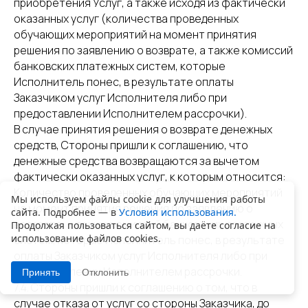
приобретения Услуг, а также исходя из фактически
оказанных услуг (количества проведенных
обучающих мероприятий на момент принятия
решения по заявлению о возврате, а также комиссий
банковских платежных систем, которые
Исполнитель понес, в результате оплаты
Заказчиком услуг Исполнителя либо при
предоставлении Исполнителем рассрочки).
В случае принятия решения о возврате денежных
средств, Стороны пришли к соглашению, что
денежные средства возвращаются за вычетом
фактически оказанных услуг, к которым относится:
Количество проведенных обучающих мероприятий
Мы используем файлы cookie для улучшения работы
на момент принятия решения по заявлению о
сайта. Подробнее — в
Условия использования.
возврате, а также комиссий банковских платежных
Продолжая пользоваться сайтом, вы даёте согласие на
использование файлов cookies.
систем, которые Исполнитель понес, в результате
оплаты Заказчиком услуг Исполнителя либо при
предоставлении Исполнителем рассрочки.
Принять
Отклонить
7.4. Стороны пришли к соглашению о том, что в
случае отказа от услуг со стороны Заказчика, до