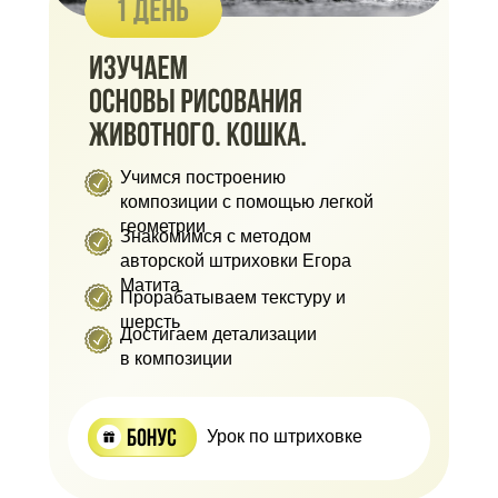
Учимся построению
композиции с помощью легкой
геометрии
Знакомимся с методом
авторской штриховки Егора
Матита
Прорабатываем текстуру и
шерсть
Достигаем детализации
в композиции
Урок по штриховке