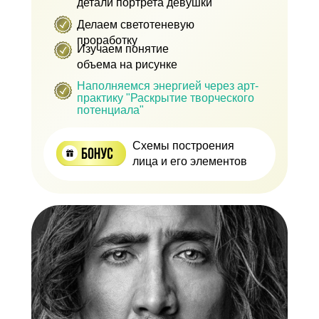
детали портрета девушки
Делаем светотеневую
проработку
Изучаем понятие
объема на рисунке
Наполняемся энергией через арт-
практику "Раскрытие творческого
потенциала"
Схемы построения
лица и его элементов