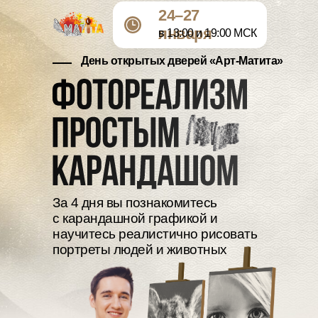
24–27
января
в 13:00 и 19:00 МСК
День открытых дверей «Арт-Матита»
За 4 дня вы познакомитесь
с карандашной графикой и
научитесь реалистично рисовать
портреты людей и животных