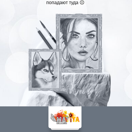
попадают туда ☹️